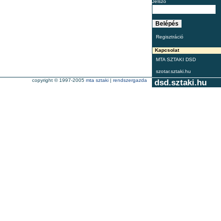
Jelszó
Regisztráció
Kapcsolat
MTA SZTAKI DSD
szotar.sztaki.hu
copyright © 1997-2005
mta sztaki
|
rendszergazda
dsd.sztaki.hu