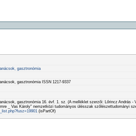
ktanácsok, gasztronómia
aktanácsok, gasztronómia ISSN 1217-9337
tanácsok, gasztronómia 16. évf. 1. sz. (A melléklet szerzői: Lőrincz András 
Imre _ Vas Károly" nemzetközi tudományos ülésszak szőlészettudományi sze
k_list.php?fusz=19901
(isPartOf)