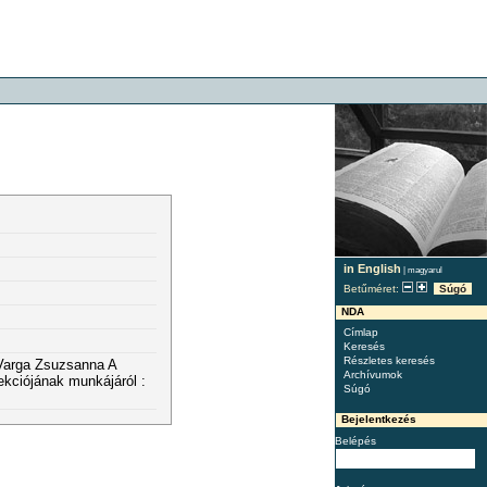
in English
|
magyarul
Betűméret:
Súgó
NDA
Címlap
Keresés
Részletes keresés
- Varga Zsuzsanna A
Archívumok
kciójának munkájáról :
Súgó
Bejelentkezés
Belépés