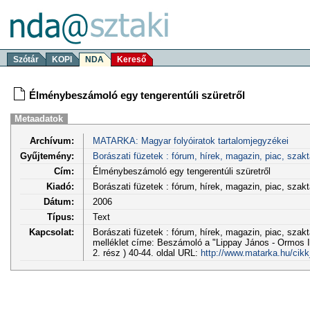
Szótár
KOPI
NDA
Kereső
Élménybeszámoló egy tengerentúli szüretről
Metaadatok
Archívum:
MATARKA: Magyar folyóiratok tartalomjegyzékei
Gyűjtemény:
Borászati füzetek : fórum, hírek, magazin, piac, sza
Cím:
Élménybeszámoló egy tengerentúli szüretről
Kiadó:
Borászati füzetek : fórum, hírek, magazin, piac, sz
Dátum:
2006
Típus:
Text
Kapcsolat:
Borászati füzetek : fórum, hírek, magazin, piac, szak
melléklet címe: Beszámoló a "Lippay János - Ormos 
2. rész ) 40-44. oldal URL:
http://www.matarka.hu/cik