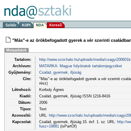
Szótár
KOPI
NDA
Kereső
"Más"-e az örökbefogadott gyerek a vér szerinti családban
Metaadatok
Tartalom:
http://www.szochalo.hu/uploads/media/csagyi200601ko
Archívum:
MATARKA: Magyar folyóiratok tartalomjegyzékei
Gyűjtemény:
Család, gyermek, ifjúság
Cím:
"Más"-e az örökbefogadott gyerek a vér szerinti csal
rész)
Létrehozó:
Korbuly Ágnes
Kiadó:
Család, gyermek, ifjúság ISSN 1216-8416
Dátum:
2006
Típus:
Text
Azonosító:
URL:
http://www.szochalo.hu/uploads/media/csagyi200
Kapcsolat:
Család, gyermek, ifjúság 15. évf. 1. sz. URL:
http://w
fusz=19881
(isPartOf)