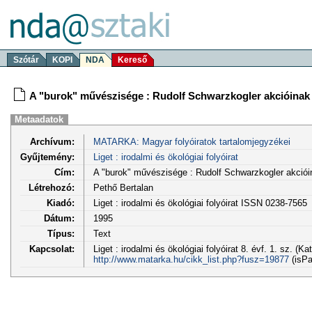
Szótár
KOPI
NDA
Kereső
A "burok" művészisége : Rudolf Schwarzkogler akcióinak e
Metaadatok
Archívum:
MATARKA: Magyar folyóiratok tartalomjegyzékei
Gyűjtemény:
Liget : irodalmi és ökológiai folyóirat
Cím:
A "burok" művészisége : Rudolf Schwarzkogler akcióin
Létrehozó:
Pethő Bertalan
Kiadó:
Liget : irodalmi és ökológiai folyóirat ISSN 0238-7565
Dátum:
1995
Típus:
Text
Kapcsolat:
Liget : irodalmi és ökológiai folyóirat 8. évf. 1. sz. (
http://www.matarka.hu/cikk_list.php?fusz=19877
(isPa