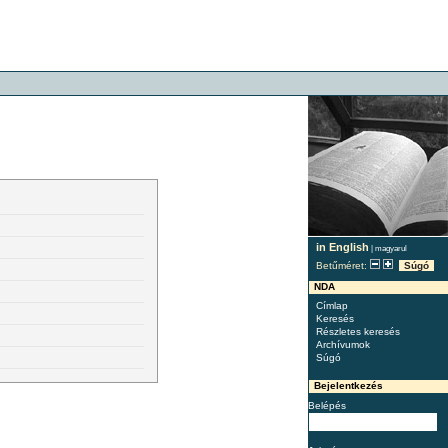
in English
|
magyarul
Betűméret:
Súgó
NDA
Címlap
Keresés
Részletes keresés
Archívumok
Súgó
Bejelentkezés
Belépés