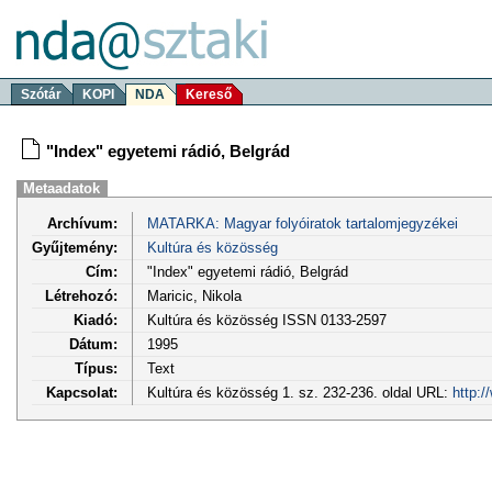
Szótár
KOPI
NDA
Kereső
"Index" egyetemi rádió, Belgrád
Metaadatok
Archívum:
MATARKA: Magyar folyóiratok tartalomjegyzékei
Gyűjtemény:
Kultúra és közösség
Cím:
"Index" egyetemi rádió, Belgrád
Létrehozó:
Maricic, Nikola
Kiadó:
Kultúra és közösség ISSN 0133-2597
Dátum:
1995
Típus:
Text
Kapcsolat:
Kultúra és közösség 1. sz. 232-236. oldal URL:
http: