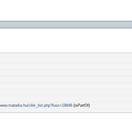
//www.matarka.hu/cikk_list.php?fusz=19848
(isPartOf)