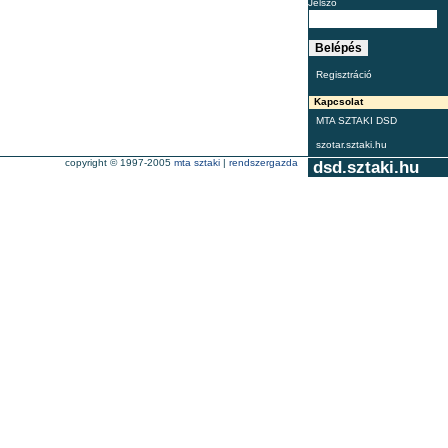
Jelszó
Regisztráció
Kapcsolat
MTA SZTAKI DSD
szotar.sztaki.hu
copyright © 1997-2005
mta sztaki
|
rendszergazda
dsd.sztaki.hu