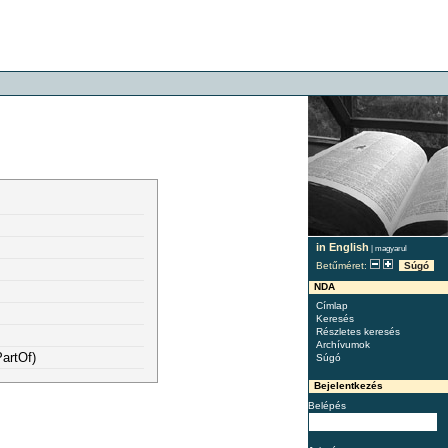
in English
|
magyarul
Betűméret:
Súgó
NDA
Címlap
Keresés
Részletes keresés
Archívumok
artOf)
Súgó
Bejelentkezés
Belépés