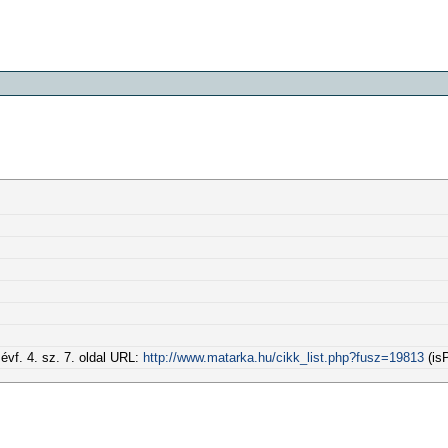
vf. 4. sz. 7. oldal URL:
http://www.matarka.hu/cikk_list.php?fusz=19813
(isP