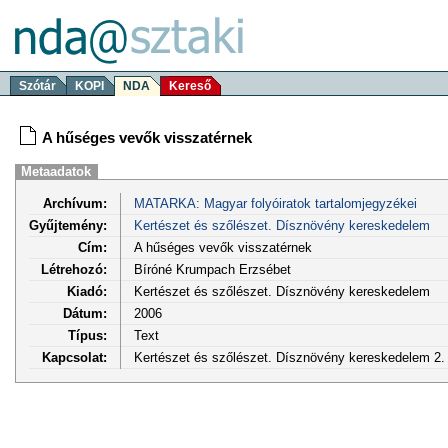
Szótár
KOPI
NDA
Kereső
A hűséges vevők visszatérnek
Metaadatok
Archívum:
MATARKA: Magyar folyóiratok tartalomjegyzékei
Gyűjtemény:
Kertészet és szőlészet. Dísznövény kereskedelem
Cím:
A hűséges vevők visszatérnek
Létrehozó:
Bíróné Krumpach Erzsébet
Kiadó:
Kertészet és szőlészet. Dísznövény kereskedelem
Dátum:
2006
Típus:
Text
Kapcsolat:
Kertészet és szőlészet. Dísznövény kereskedelem 2. é