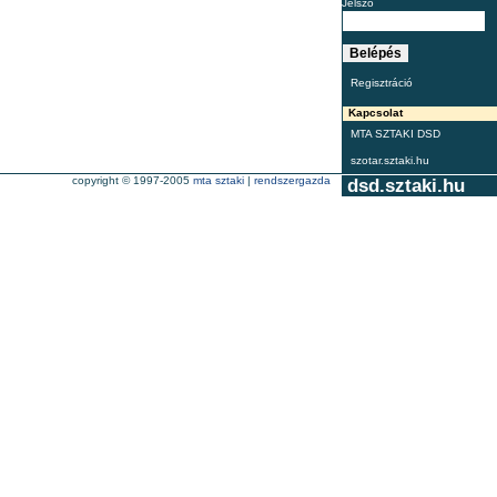
Jelszó
Regisztráció
Kapcsolat
MTA SZTAKI DSD
szotar.sztaki.hu
copyright © 1997-2005
mta sztaki
|
rendszergazda
dsd.sztaki.hu