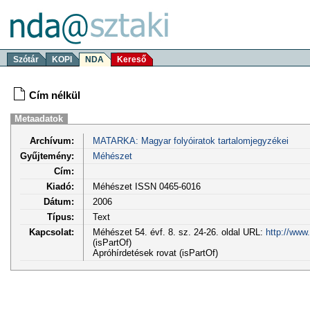
Szótár
KOPI
NDA
Kereső
Cím nélkül
Metaadatok
Archívum:
MATARKA: Magyar folyóiratok tartalomjegyzékei
Gyűjtemény:
Méhészet
Cím:
Kiadó:
Méhészet ISSN 0465-6016
Dátum:
2006
Típus:
Text
Kapcsolat:
Méhészet 54. évf. 8. sz. 24-26. oldal URL:
http://www
(isPartOf)
Apróhírdetések rovat (isPartOf)