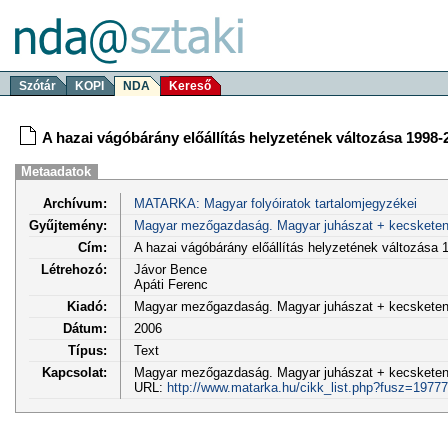
Szótár
KOPI
NDA
Kereső
A hazai vágóbárány előállítás helyzetének változása 1998-
Metaadatok
Archívum:
MATARKA: Magyar folyóiratok tartalomjegyzékei
Gyűjtemény:
Magyar mezőgazdaság. Magyar juhászat + kecskete
Cím:
A hazai vágóbárány előállítás helyzetének változása 
Létrehozó:
Jávor Bence
Apáti Ferenc
Kiadó:
Magyar mezőgazdaság. Magyar juhászat + kecskete
Dátum:
2006
Típus:
Text
Kapcsolat:
Magyar mezőgazdaság. Magyar juhászat + kecsketenyés
URL:
http://www.matarka.hu/cikk_list.php?fusz=19777