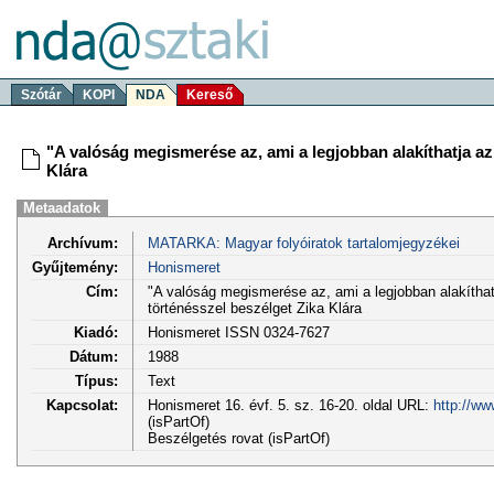
Szótár
KOPI
NDA
Kereső
"A valóság megismerése az, ami a legjobban alakíthatja a
Klára
Metaadatok
Archívum:
MATARKA: Magyar folyóiratok tartalomjegyzékei
Gyűjtemény:
Honismeret
Cím:
"A valóság megismerése az, ami a legjobban alakítha
történésszel beszélget Zika Klára
Kiadó:
Honismeret ISSN 0324-7627
Dátum:
1988
Típus:
Text
Kapcsolat:
Honismeret 16. évf. 5. sz. 16-20. oldal URL:
http://ww
(isPartOf)
Beszélgetés rovat (isPartOf)