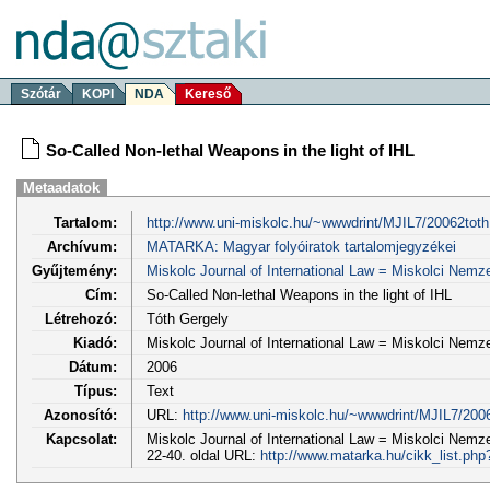
Szótár
KOPI
NDA
Kereső
So-Called Non-lethal Weapons in the light of IHL
Metaadatok
Tartalom:
http://www.uni-miskolc.hu/~wwwdrint/MJIL7/20062toth
Archívum:
MATARKA: Magyar folyóiratok tartalomjegyzékei
Gyűjtemény:
Miskolc Journal of International Law = Miskolci Nem
Cím:
So-Called Non-lethal Weapons in the light of IHL
Létrehozó:
Tóth Gergely
Kiadó:
Miskolc Journal of International Law = Miskolci Nem
Dátum:
2006
Típus:
Text
Azonosító:
URL:
http://www.uni-miskolc.hu/~wwwdrint/MJIL7/2006
Kapcsolat:
Miskolc Journal of International Law = Miskolci Nemz
22-40. oldal URL:
http://www.matarka.hu/cikk_list.ph