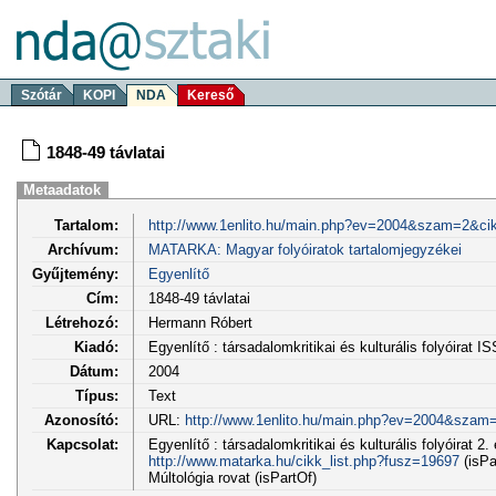
Szótár
KOPI
NDA
Kereső
1848-49 távlatai
Metaadatok
Tartalom:
http://www.1enlito.hu/main.php?ev=2004&szam=2&ci
Archívum:
MATARKA: Magyar folyóiratok tartalomjegyzékei
Gyűjtemény:
Egyenlítő
Cím:
1848-49 távlatai
Létrehozó:
Hermann Róbert
Kiadó:
Egyenlítő : társadalomkritikai és kulturális folyóirat 
Dátum:
2004
Típus:
Text
Azonosító:
URL:
http://www.1enlito.hu/main.php?ev=2004&szam
Kapcsolat:
Egyenlítő : társadalomkritikai és kulturális folyóirat 2.
http://www.matarka.hu/cikk_list.php?fusz=19697
(isPa
Múltológia rovat (isPartOf)