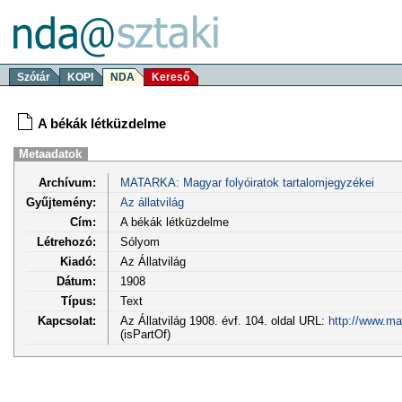
Szótár
KOPI
NDA
Kereső
A békák létküzdelme
Metaadatok
Archívum:
MATARKA: Magyar folyóiratok tartalomjegyzékei
Gyűjtemény:
Az állatvilág
Cím:
A békák létküzdelme
Létrehozó:
Sólyom
Kiadó:
Az Állatvilág
Dátum:
1908
Típus:
Text
Kapcsolat:
Az Állatvilág 1908. évf. 104. oldal URL:
http://www.ma
(isPartOf)