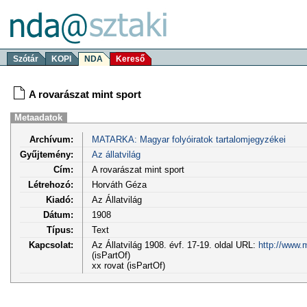
Szótár
KOPI
NDA
Kereső
A rovarászat mint sport
Metaadatok
Archívum:
MATARKA: Magyar folyóiratok tartalomjegyzékei
Gyűjtemény:
Az állatvilág
Cím:
A rovarászat mint sport
Létrehozó:
Horváth Géza
Kiadó:
Az Állatvilág
Dátum:
1908
Típus:
Text
Kapcsolat:
Az Állatvilág 1908. évf. 17-19. oldal URL:
http://www.
(isPartOf)
xx rovat (isPartOf)