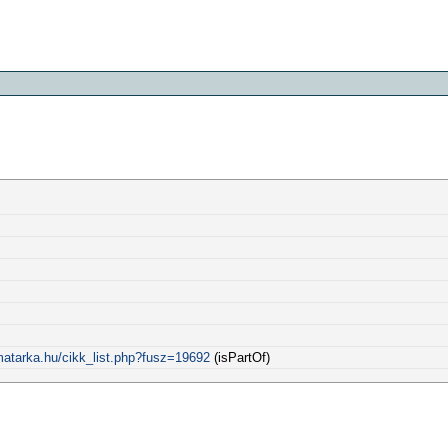
matarka.hu/cikk_list.php?fusz=19692
(isPartOf)