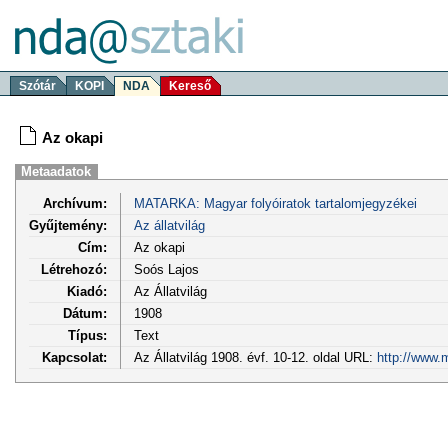
Szótár
KOPI
NDA
Kereső
Az okapi
Metaadatok
Archívum:
MATARKA: Magyar folyóiratok tartalomjegyzékei
Gyűjtemény:
Az állatvilág
Cím:
Az okapi
Létrehozó:
Soós Lajos
Kiadó:
Az Állatvilág
Dátum:
1908
Típus:
Text
Kapcsolat:
Az Állatvilág 1908. évf. 10-12. oldal URL:
http://www.