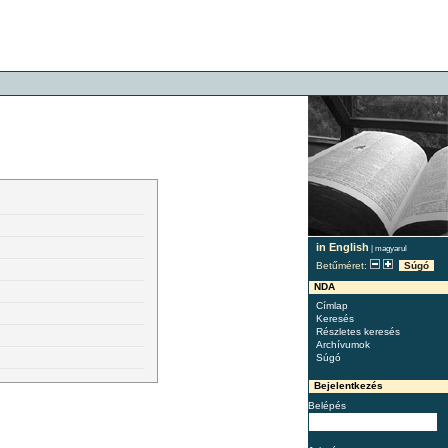
in English
|
magyarul
Betűméret:
Súgó
NDA
Címlap
Keresés
Részletes keresés
Archívumok
Súgó
Bejelentkezés
Belépés