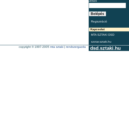
Jelszó
Regisztráció
Kapcsolat
MTA SZTAKI DSD
szotar.sztaki.hu
copyright © 1997-2005
mta sztaki
|
rendszergazda
dsd.sztaki.hu