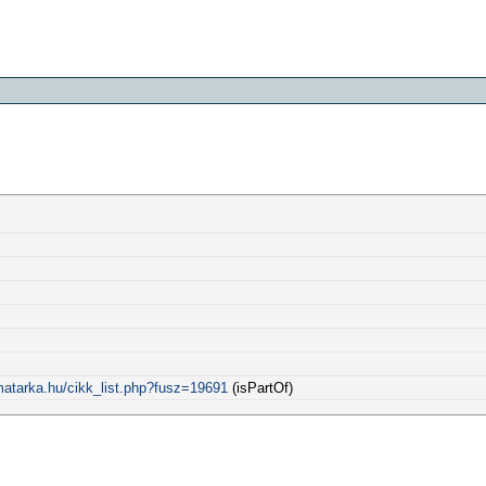
matarka.hu/cikk_list.php?fusz=19691
(isPartOf)