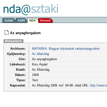
Szótár
KOPI
NDA
Kereső
Az anyagforgalom
Metaadatok
Archívum:
MATARKA: Magyar folyóiratok tartalomjegyzékei
Gyűjtemény:
Az állatvilág
Cím:
Az anyagforgalom
Létrehozó:
Kiss Árpád
Kiadó:
Az Állatvilág
Dátum:
1909
Típus:
Text
Kapcsolat:
Az Állatvilág 1909. évf. 94-98. oldal URL:
http://www.