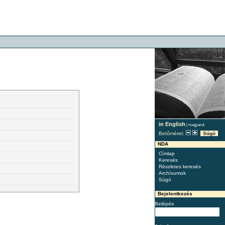
in English
|
magyarul
Betűméret:
Súgó
NDA
Címlap
Keresés
Részletes keresés
Archívumok
Súgó
Bejelentkezés
Belépés