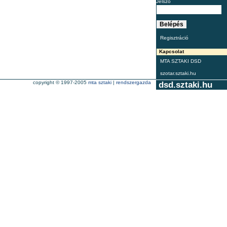
Jelszó
Regisztráció
Kapcsolat
MTA SZTAKI DSD
szotar.sztaki.hu
copyright © 1997-2005
mta sztaki
|
rendszergazda
dsd.sztaki.hu