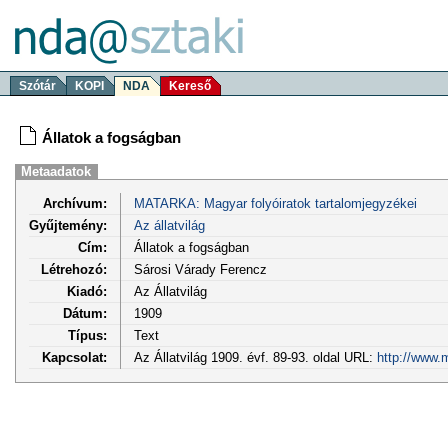
Szótár
KOPI
NDA
Kereső
Állatok a fogságban
Metaadatok
Archívum:
MATARKA: Magyar folyóiratok tartalomjegyzékei
Gyűjtemény:
Az állatvilág
Cím:
Állatok a fogságban
Létrehozó:
Sárosi Várady Ferencz
Kiadó:
Az Állatvilág
Dátum:
1909
Típus:
Text
Kapcsolat:
Az Állatvilág 1909. évf. 89-93. oldal URL:
http://www.