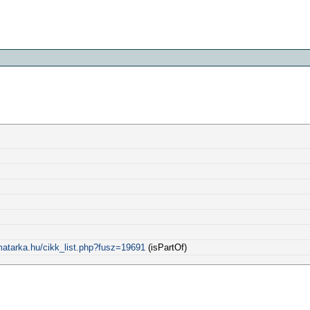
matarka.hu/cikk_list.php?fusz=19691
(isPartOf)