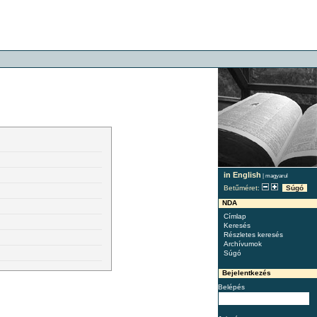
in English
|
magyarul
Betűméret:
Súgó
NDA
Címlap
Keresés
Részletes keresés
Archívumok
Súgó
Bejelentkezés
Belépés