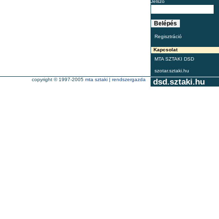
Jelszó
Regisztráció
Kapcsolat
MTA SZTAKI DSD
szotar.sztaki.hu
copyright © 1997-2005
mta sztaki
|
rendszergazda
dsd.sztaki.hu