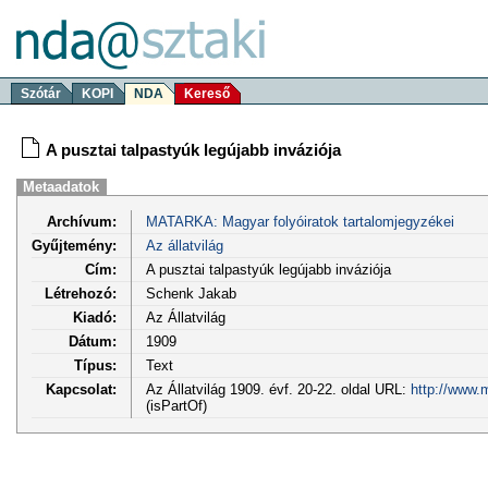
Szótár
KOPI
NDA
Kereső
A pusztai talpastyúk legújabb inváziója
Metaadatok
Archívum:
MATARKA: Magyar folyóiratok tartalomjegyzékei
Gyűjtemény:
Az állatvilág
Cím:
A pusztai talpastyúk legújabb inváziója
Létrehozó:
Schenk Jakab
Kiadó:
Az Állatvilág
Dátum:
1909
Típus:
Text
Kapcsolat:
Az Állatvilág 1909. évf. 20-22. oldal URL:
http://www.
(isPartOf)