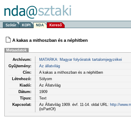
Szótár
KOPI
NDA
Kereső
A kakas a mithoszban és a néphitben
Metaadatok
Archívum:
MATARKA: Magyar folyóiratok tartalomjegyzékei
Gyűjtemény:
Az állatvilág
Cím:
A kakas a mithoszban és a néphitben
Létrehozó:
Sólyom
Kiadó:
Az Állatvilág
Dátum:
1909
Típus:
Text
Kapcsolat:
Az Állatvilág 1909. évf. 11-14. oldal URL:
http://www.
(isPartOf)