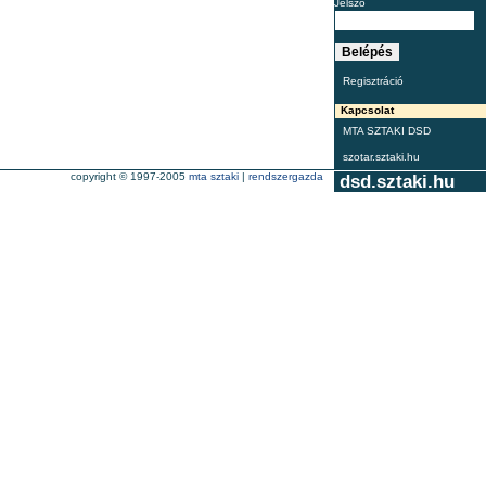
Jelszó
Regisztráció
Kapcsolat
MTA SZTAKI DSD
szotar.sztaki.hu
copyright © 1997-2005
mta sztaki
|
rendszergazda
dsd.sztaki.hu