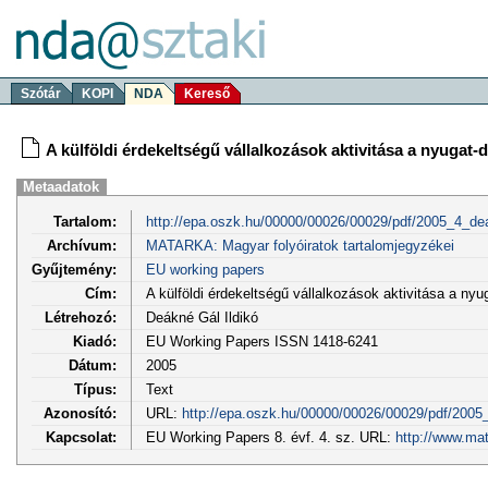
Szótár
KOPI
NDA
Kereső
A külföldi érdekeltségű vállalkozások aktivitása a nyugat-
Metaadatok
Tartalom:
http://epa.oszk.hu/00000/00026/00029/pdf/2005_4_de
Archívum:
MATARKA: Magyar folyóiratok tartalomjegyzékei
Gyűjtemény:
EU working papers
Cím:
A külföldi érdekeltségű vállalkozások aktivitása a nyu
Létrehozó:
Deákné Gál Ildikó
Kiadó:
EU Working Papers ISSN 1418-6241
Dátum:
2005
Típus:
Text
Azonosító:
URL:
http://epa.oszk.hu/00000/00026/00029/pdf/2005
Kapcsolat:
EU Working Papers 8. évf. 4. sz. URL:
http://www.ma