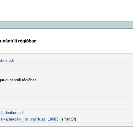
dunántúli régióban
akne.pdf
gat-dunántúli régióban
_4_deakne.pdf
tarka.hu/cikk_list.php?fusz=19683
(isPartOf)