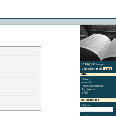
in English
|
magyarul
Betűméret:
Súgó
NDA
Címlap
Keresés
Részletes keresés
Archívumok
Súgó
Bejelentkezés
Belépés