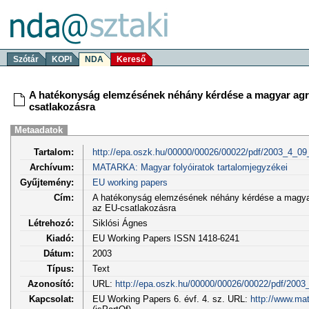
Szótár
KOPI
NDA
Kereső
A hatékonyság elemzésének néhány kérdése a magyar agrá
csatlakozásra
Metaadatok
Tartalom:
http://epa.oszk.hu/00000/00026/00022/pdf/2003_4_0
Archívum:
MATARKA: Magyar folyóiratok tartalomjegyzékei
Gyűjtemény:
EU working papers
Cím:
A hatékonyság elemzésének néhány kérdése a magyar
az EU-csatlakozásra
Létrehozó:
Siklósi Ágnes
Kiadó:
EU Working Papers ISSN 1418-6241
Dátum:
2003
Típus:
Text
Azonosító:
URL:
http://epa.oszk.hu/00000/00026/00022/pdf/2003
Kapcsolat:
EU Working Papers 6. évf. 4. sz. URL:
http://www.ma