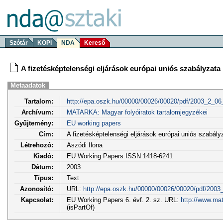
Szótár
KOPI
NDA
Kereső
A fizetésképtelenségi eljárások európai uniós szabályzata
Metaadatok
Tartalom:
http://epa.oszk.hu/00000/00026/00020/pdf/2003_2_0
Archívum:
MATARKA: Magyar folyóiratok tartalomjegyzékei
Gyűjtemény:
EU working papers
Cím:
A fizetésképtelenségi eljárások európai uniós szabály
Létrehozó:
Aszódi Ilona
Kiadó:
EU Working Papers ISSN 1418-6241
Dátum:
2003
Típus:
Text
Azonosító:
URL:
http://epa.oszk.hu/00000/00026/00020/pdf/200
Kapcsolat:
EU Working Papers 6. évf. 2. sz. URL:
http://www.ma
(isPartOf)