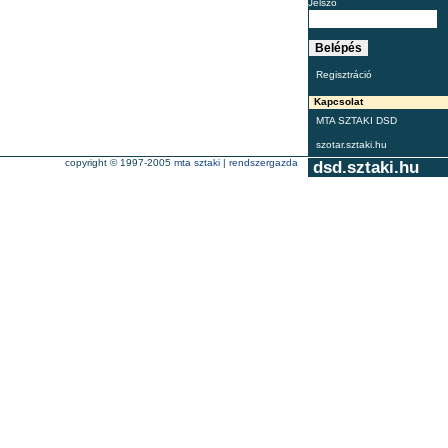
Jelszó
Regisztráció
Kapcsolat
MTA SZTAKI DSD
szotar.sztaki.hu
copyright © 1997-2005
mta sztaki
|
rendszergazda
dsd.sztaki.hu