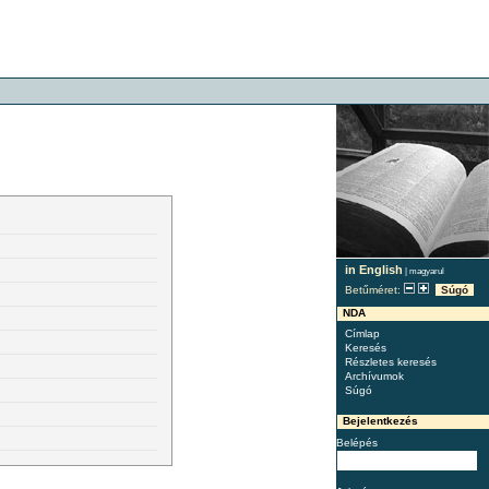
in English
|
magyarul
Betűméret:
Súgó
NDA
Címlap
Keresés
Részletes keresés
Archívumok
Súgó
Bejelentkezés
Belépés