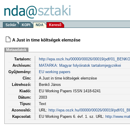
Szótár
KOPI
NDA
Kereső
A Just in time költségek elemzése
Metaadatok
Tartalom:
http://epa.oszk.hu/00000/00026/00019/pdf/01_BENKO
Archívum:
MATARKA: Magyar folyóiratok tartalomjegyzékei
Gyűjtemény:
EU working papers
Cím:
A Just in time költségek elemzése
Létrehozó:
Benkő János
Kiadó:
EU Working Papers ISSN 1418-6241
Dátum:
2003
Típus:
Text
Azonosító:
URL:
http://epa.oszk.hu/00000/00026/00019/pdf/01_
Kapcsolat:
EU Working Papers 6. évf. 1. sz. URL:
http://www.ma