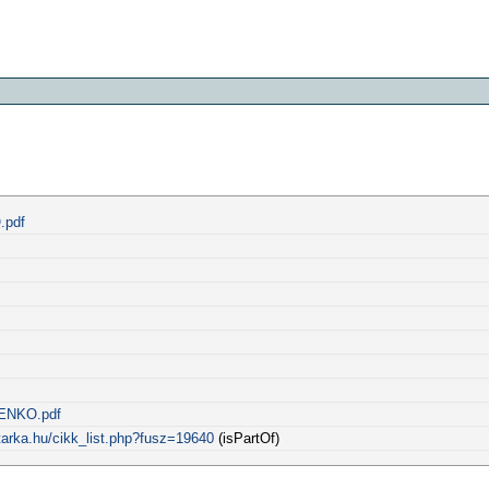
.pdf
BENKO.pdf
tarka.hu/cikk_list.php?fusz=19640
(isPartOf)