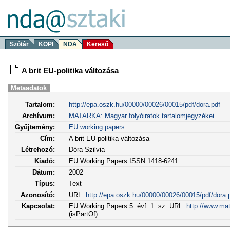
Szótár
KOPI
NDA
Kereső
A brit EU-politika változása
Metaadatok
Tartalom:
http://epa.oszk.hu/00000/00026/00015/pdf/dora.pdf
Archívum:
MATARKA: Magyar folyóiratok tartalomjegyzékei
Gyűjtemény:
EU working papers
Cím:
A brit EU-politika változása
Létrehozó:
Dóra Szilvia
Kiadó:
EU Working Papers ISSN 1418-6241
Dátum:
2002
Típus:
Text
Azonosító:
URL:
http://epa.oszk.hu/00000/00026/00015/pdf/dora.
Kapcsolat:
EU Working Papers 5. évf. 1. sz. URL:
http://www.ma
(isPartOf)