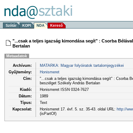
Szótár
KOPI
NDA
Kereső
"...csak a teljes igazság kimondása segít" : Csorba Béláv
Bertalan
Metaadatok
Archívum:
MATARKA: Magyar folyóiratok tartalomjegyzékei
Gyűjtemény:
Honismeret
Cím:
"...csak a teljes igazság kimondása segít" : Csorba B
beszélget Székely András Bertalan
Kiadó:
Honismeret ISSN 0324-7627
Dátum:
1989
Típus:
Text
Kapcsolat:
Honismeret 17. évf. 5. sz. 35-43. oldal URL:
http://ww
(isPartOf)