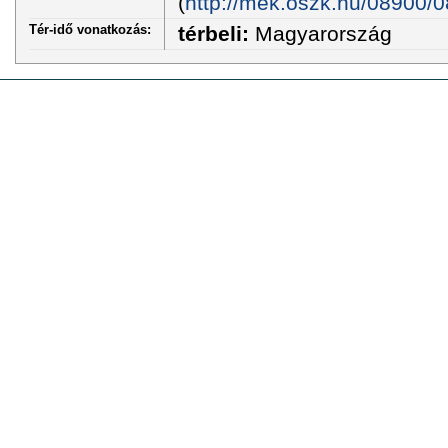
(
http://mek.oszk.hu/08900/0
Tér-idő vonatkozás:
térbeli:
Magyarország