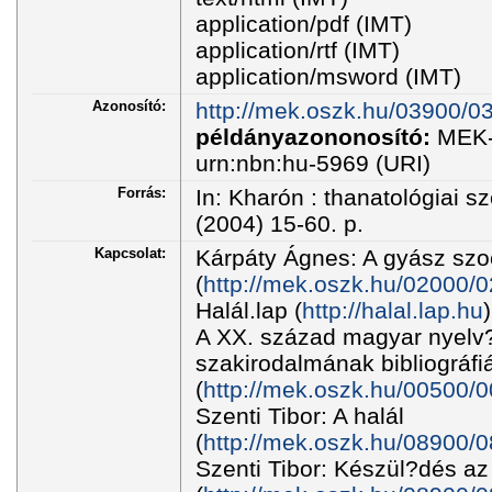
application/pdf (IMT)
application/rtf (IMT)
application/msword (IMT)
Azonosító:
http://mek.oszk.hu/03900/0
példányazononosító:
MEK-
urn:nbn:hu-5969 (URI)
Forrás:
In: Kharón : thanatológiai sz
(2004) 15-60. p.
Kapcsolat:
Kárpáty Ágnes: A gyász szoc
(
http://mek.oszk.hu/02000/0
Halál.lap (
http://halal.lap.hu
)
A XX. század magyar nyelv?
szakirodalmának bibliográfi
(
http://mek.oszk.hu/00500/0
Szenti Tibor: A halál
(
http://mek.oszk.hu/08900/0
Szenti Tibor: Készül?dés az