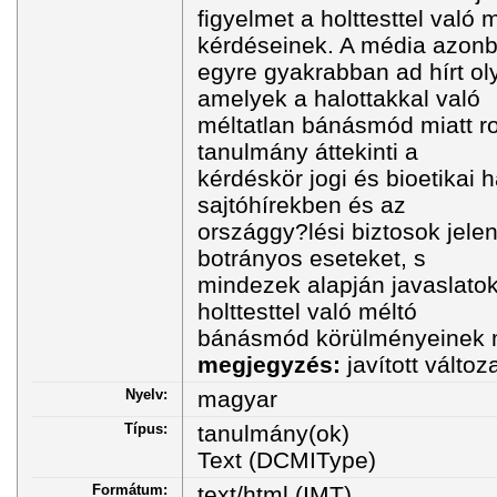
figyelmet a holttesttel val
kérdéseinek. A média azon
egyre gyakrabban ad hírt ol
amelyek a halottakkal való
méltatlan bánásmód miatt ro
tanulmány áttekinti a
kérdéskör jogi és bioetikai h
sajtóhírekben és az
országgy?lési biztosok jele
botrányos eseteket, s
mindezek alapján javaslato
holttesttel való méltó
bánásmód körülményeinek 
megjegyzés:
javított változ
Nyelv:
magyar
Típus:
tanulmány(ok)
Text (DCMIType)
Formátum:
text/html (IMT)