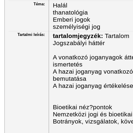
Téma:
Halál
thanatológia
Emberi jogok
személyiségi jog
Tartalmi leírás:
tartalomjegyzék:
Tartalom
Jogszabályi háttér
A vonatkozó joganyagok átt
ismertetés
A hazai joganyag vonatkozó
bemutatása
A hazai joganyag értékelés
Bioetikai néz?pontok
Nemzetközi jogi és bioetikai
Botrányok, vizsgálatok, kö