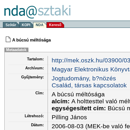
Szótár
KOPI
NDA
Kereső
A búcsú méltósága
Metaadatok
Tartalom:
http://mek.oszk.hu/03900/0
Archívum:
Magyar Elektronikus Könyvt
Gyűjtemény:
Jogtudomány, b?nözés
Család, társas kapcsolatok
Cím:
A búcsú méltósága
alcím:
A holttesttel való m
egységesített cím:
Búcsú 
Létrehozó:
Pilling János
Dátum:
2006-08-03 (MEK-be való fel