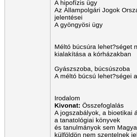
A hipofízis ügy
Az Állampolgári Jogok Orsz
jelentései
A gyöngyösi ügy
Méltó búcsúra lehet?séget n
kialakítása a kórházakban
Gyászszoba, búcsúszoba
A méltó búcsú lehet?ségei 
Irodalom
Kivonat:
Összefoglalás
A jogszabályok, a bioetikai 
a tanatológiai könyvek
és tanulmányok sem Magya
külföldön nem szentelnek j