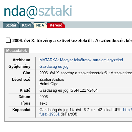
Szótár
KOPI
NDA
Kereső
2006. évi X. törvény a szövetkezetekről : A szövetkezés k
Metaadatok
Archívum:
MATARKA: Magyar folyóiratok tartalomjegyzékei
Gyűjtemény:
Gazdaság és jog
Cím:
2006. évi X. törvény a szövetkezetekről : A szövetk
Létrehozó:
Zsohár András
Halmi Olga
Kiadó:
Gazdaság és jog ISSN 1217-2464
Dátum:
2006
Típus:
Text
Kapcsolat:
Gazdaság és jog 14. évf. 6-7. sz. 42. oldal URL:
http:
fusz=19551
(isPartOf)