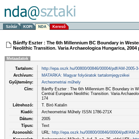
Szótár
KOPI
NDA
Kereső
Bánffy Eszter : The 6th Millennium BC Boundary in Wester
Neolithic Transition. Varia Archaeologica Hungarica, 2004 pp
Metaadatok
Tartalom:
http://epa.oszk.hu/00800/00846/00004/pdf/AM-2005-3-
Archívum:
MATARKA: Magyar folyóiratok tartalomjegyzékei
Gyűjtemény:
Archeometriai műhely
Cím:
Bánffy Eszter : The 6th Millennium BC Boundary in We
Central European Neolithic Transition. Varia Archaeolog
174
Létrehozó:
T. Biró Katalin
Kiadó:
Archeometriai Műhely ISSN 1786-271X
Dátum:
2005
Típus:
Text
Azonosító:
URL:
http://epa.oszk.hu/00800/00846/00004/pdf/AM-2