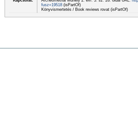
Kapcsolat:
Archeometriai Műhely 2. évf. 3. sz. 26. oldal URL:
htt
fusz=19518
(isPartOf)
Könyvismertetés / Book reviews rovat (isPartOf)