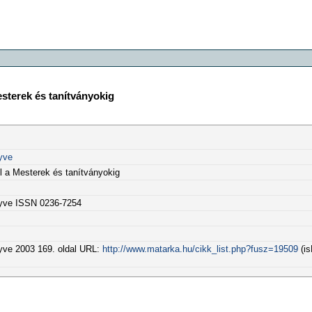
sterek és tanítványokig
yve
 a Mesterek és tanítványokig
yve ISSN 0236-7254
ve 2003 169. oldal URL:
http://www.matarka.hu/cikk_list.php?fusz=19509
(is