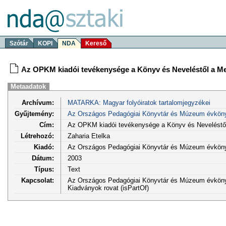
Szótár
KOPI
NDA
Kereső
Az OPKM kiadói tevékenysége a Könyv és Neveléstől a Me
Metaadatok
Archívum:
MATARKA: Magyar folyóiratok tartalomjegyzékei
Gyűjtemény:
Az Országos Pedagógiai Könyvtár és Múzeum évkön
Cím:
Az OPKM kiadói tevékenysége a Könyv és Neveléstől
Létrehozó:
Zaharia Etelka
Kiadó:
Az Országos Pedagógiai Könyvtár és Múzeum évkön
Dátum:
2003
Típus:
Text
Kapcsolat:
Az Országos Pedagógiai Könyvtár és Múzeum évköny
Kiadványok rovat (isPartOf)