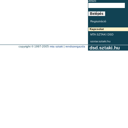
Jelszó
Regisztráció
Kapcsolat
MTA SZTAKI DSD
szotar.sztaki.hu
copyright © 1997-2005
mta sztaki
|
rendszergazda
dsd.sztaki.hu