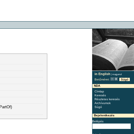
in English
|
magyarul
Betűméret:
Súgó
NDA
Címlap
Keresés
Részletes keresés
Archívumok
PartOf)
Súgó
Bejelentkezés
Belépés