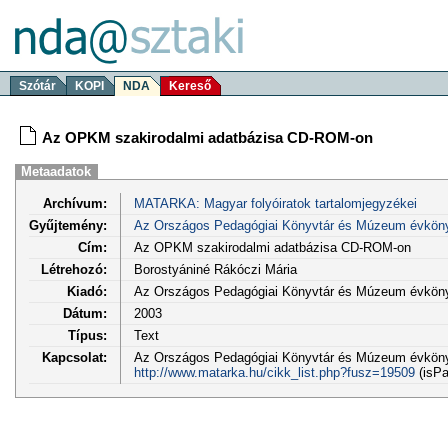
Szótár
KOPI
NDA
Kereső
Az OPKM szakirodalmi adatbázisa CD-ROM-on
Metaadatok
Archívum:
MATARKA: Magyar folyóiratok tartalomjegyzékei
Gyűjtemény:
Az Országos Pedagógiai Könyvtár és Múzeum évkön
Cím:
Az OPKM szakirodalmi adatbázisa CD-ROM-on
Létrehozó:
Borostyániné Rákóczi Mária
Kiadó:
Az Országos Pedagógiai Könyvtár és Múzeum évkön
Dátum:
2003
Típus:
Text
Kapcsolat:
Az Országos Pedagógiai Könyvtár és Múzeum évköny
http://www.matarka.hu/cikk_list.php?fusz=19509
(isPa