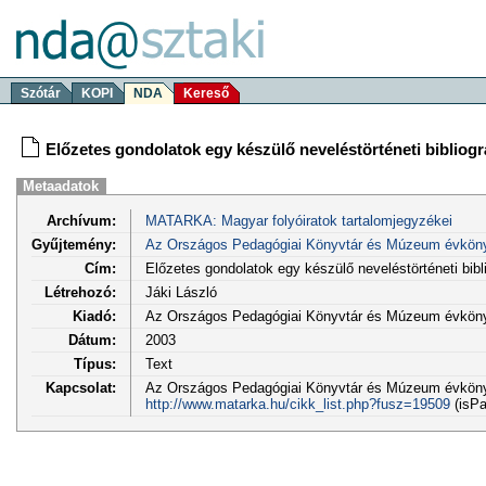
Szótár
KOPI
NDA
Kereső
Előzetes gondolatok egy készülő neveléstörténeti bibliogr
Metaadatok
Archívum:
MATARKA: Magyar folyóiratok tartalomjegyzékei
Gyűjtemény:
Az Országos Pedagógiai Könyvtár és Múzeum évkön
Cím:
Előzetes gondolatok egy készülő neveléstörténeti bibl
Létrehozó:
Jáki László
Kiadó:
Az Országos Pedagógiai Könyvtár és Múzeum évkön
Dátum:
2003
Típus:
Text
Kapcsolat:
Az Országos Pedagógiai Könyvtár és Múzeum évköny
http://www.matarka.hu/cikk_list.php?fusz=19509
(isPa