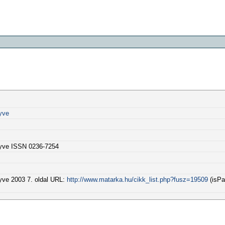
yve
yve ISSN 0236-7254
ve 2003 7. oldal URL:
http://www.matarka.hu/cikk_list.php?fusz=19509
(isPa