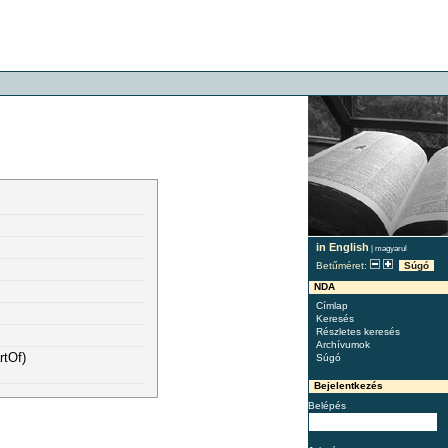
in English
|
magyarul
Betűméret:
Súgó
NDA
Címlap
Keresés
Részletes keresés
Archívumok
rtOf)
Súgó
Bejelentkezés
Belépés