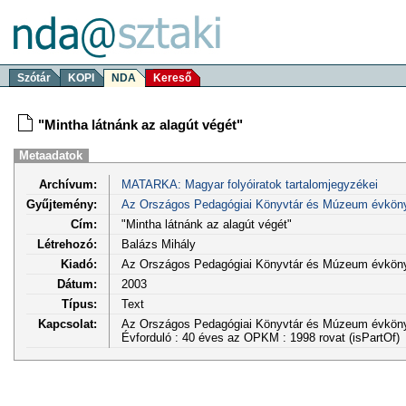
Szótár
KOPI
NDA
Kereső
"Mintha látnánk az alagút végét"
Metaadatok
Archívum:
MATARKA: Magyar folyóiratok tartalomjegyzékei
Gyűjtemény:
Az Országos Pedagógiai Könyvtár és Múzeum évkön
Cím:
"Mintha látnánk az alagút végét"
Létrehozó:
Balázs Mihály
Kiadó:
Az Országos Pedagógiai Könyvtár és Múzeum évkön
Dátum:
2003
Típus:
Text
Kapcsolat:
Az Országos Pedagógiai Könyvtár és Múzeum évköny
Évforduló : 40 éves az OPKM : 1998 rovat (isPartOf)