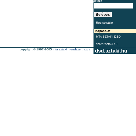
Jelszó
Regisztráció
Kapcsolat
MTA SZTAKI DSD
szotar.sztaki.hu
copyright © 1997-2005
mta sztaki
|
rendszergazda
dsd.sztaki.hu