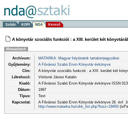
Szótár
KOPI
NDA
Kereső
A könyvtár szociális funkciói : a XIII. kerület két könyvtár
Metaadatok
Archívum:
MATARKA: Magyar folyóiratok tartalomjegyzékei
Gyűjtemény:
A Fővárosi Szabó Ervin Könyvtár évkönyve
Cím:
A könyvtár szociális funkciói : a XIII. kerület két kön
Létrehozó:
Vörösné Jánosi Katalin
Kiadó:
A Fővárosi Szabó Ervin Könyvtár évkönyve ISSN 013
Dátum:
1997
Típus:
Text
Kapcsolat:
A Fővárosi Szabó Ervin Könyvtár évkönyve 26. évf. 1
http://www.matarka.hu/cikk_list.php?fusz=19450
(isPa