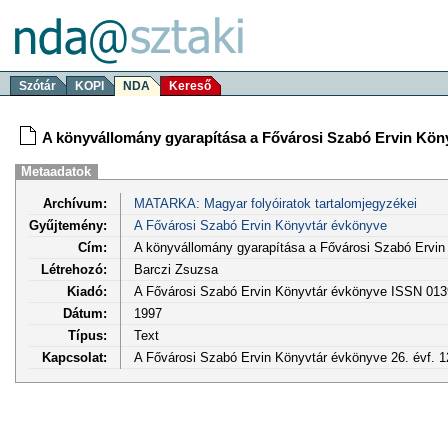
Szótár
KOPI
NDA
Kereső
A könyvállomány gyarapítása a Fővárosi Szabó Ervin Kön
Metaadatok
Archívum:
MATARKA: Magyar folyóiratok tartalomjegyzékei
Gyűjtemény:
A Fővárosi Szabó Ervin Könyvtár évkönyve
Cím:
A könyvállomány gyarapítása a Fővárosi Szabó Ervin
Létrehozó:
Barczi Zsuzsa
Kiadó:
A Fővárosi Szabó Ervin Könyvtár évkönyve ISSN 013
Dátum:
1997
Típus:
Text
Kapcsolat:
A Fővárosi Szabó Ervin Könyvtár évkönyve 26. évf. 1