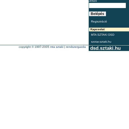
Jelszó
Regisztráció
Kapcsolat
MTA SZTAKI DSD
szotar.sztaki.hu
copyright © 1997-2005
mta sztaki
|
rendszergazda
dsd.sztaki.hu