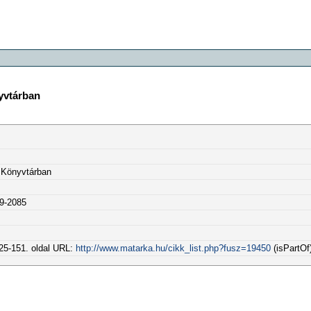
yvtárban
 Könyvtárban
9-2085
25-151. oldal URL:
http://www.matarka.hu/cikk_list.php?fusz=19450
(isPartOf