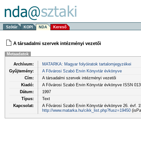
Szótár
KOPI
NDA
Kereső
A társadalmi szervek intézményi vezetői
Metaadatok
Archívum:
MATARKA: Magyar folyóiratok tartalomjegyzékei
Gyűjtemény:
A Fővárosi Szabó Ervin Könyvtár évkönyve
Cím:
A társadalmi szervek intézményi vezetői
Kiadó:
A Fővárosi Szabó Ervin Könyvtár évkönyve ISSN 013
Dátum:
1997
Típus:
Text
Kapcsolat:
A Fővárosi Szabó Ervin Könyvtár évkönyve 26. évf. 1
http://www.matarka.hu/cikk_list.php?fusz=19450
(isPa