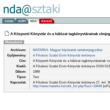
Szótár
KOPI
NDA
Kereső
A Központi Könyvtár és a hálózat tagkönyvtárainak címje
Metaadatok
Archívum:
MATARKA: Magyar folyóiratok tartalomjegyzékei
Gyűjtemény:
A Fővárosi Szabó Ervin Könyvtár évkönyve
Cím:
A Központi Könyvtár és a hálózat tagkönyvtárainak c
Kiadó:
A Fővárosi Szabó Ervin Könyvtár évkönyve ISSN 013
Dátum:
1999
Típus:
Text
Kapcsolat:
A Fővárosi Szabó Ervin Könyvtár évkönyve 27. évf. 89
http://www.matarka.hu/cikk_list.php?fusz=19449
(isPa