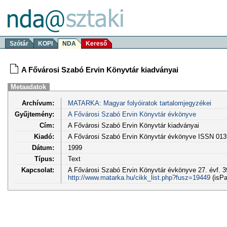
Szótár
KOPI
NDA
Kereső
A Fővárosi Szabó Ervin Könyvtár kiadványai
Metaadatok
Archívum:
MATARKA: Magyar folyóiratok tartalomjegyzékei
Gyűjtemény:
A Fővárosi Szabó Ervin Könyvtár évkönyve
Cím:
A Fővárosi Szabó Ervin Könyvtár kiadványai
Kiadó:
A Fővárosi Szabó Ervin Könyvtár évkönyve ISSN 013
Dátum:
1999
Típus:
Text
Kapcsolat:
A Fővárosi Szabó Ervin Könyvtár évkönyve 27. évf. 39
http://www.matarka.hu/cikk_list.php?fusz=19449
(isPa