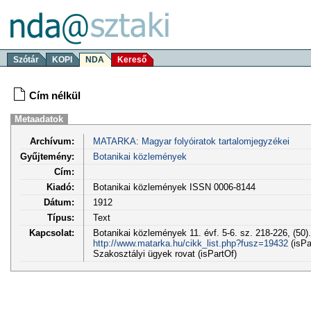
Szótár
KOPI
NDA
Kereső
Cím nélkül
Metaadatok
Archívum:
MATARKA: Magyar folyóiratok tartalomjegyzékei
Gyűjtemény:
Botanikai közlemények
Cím:
Kiadó:
Botanikai közlemények ISSN 0006-8144
Dátum:
1912
Típus:
Text
Kapcsolat:
Botanikai közlemények 11. évf. 5-6. sz. 218-226, (50).
http://www.matarka.hu/cikk_list.php?fusz=19432
(isPa
Szakosztályi ügyek rovat (isPartOf)