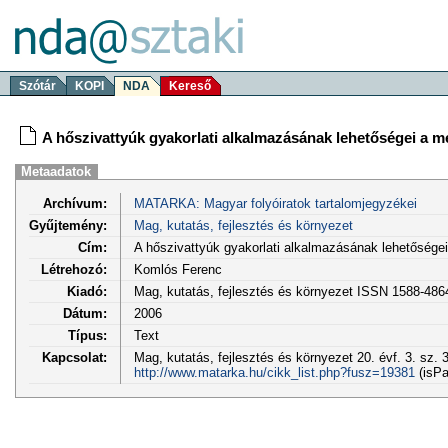
Szótár
KOPI
NDA
Kereső
A hőszivattyúk gyakorlati alkalmazásának lehetőségei a
Metaadatok
Archívum:
MATARKA: Magyar folyóiratok tartalomjegyzékei
Gyűjtemény:
Mag, kutatás, fejlesztés és környezet
Cím:
A hőszivattyúk gyakorlati alkalmazásának lehetőség
Létrehozó:
Komlós Ferenc
Kiadó:
Mag, kutatás, fejlesztés és környezet ISSN 1588-486
Dátum:
2006
Típus:
Text
Kapcsolat:
Mag, kutatás, fejlesztés és környezet 20. évf. 3. sz. 
http://www.matarka.hu/cikk_list.php?fusz=19381
(isPa