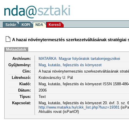
Szótár
KOPI
NDA
Kereső
A hazai növénytermesztés szerkezetváltásának stratégiai
Metaadatok
Archívum:
MATARKA: Magyar folyóiratok tartalomjegyzékei
Gyűjtemény:
Mag, kutatás, fejlesztés és környezet
Cím:
A hazai növénytermesztés szerkezetváltásának strat
Létrehozó:
Kralovánszky U. Pál
Kiadó:
Mag, kutatás, fejlesztés és környezet ISSN 1588-486
Dátum:
2006
Típus:
Text
Kapcsolat:
Mag, kutatás, fejlesztés és környezet 20. évf. 3. sz. 
http://www.matarka.hu/cikk_list.php?fusz=19381
(isPa
Aktuális rovat (isPartOf)