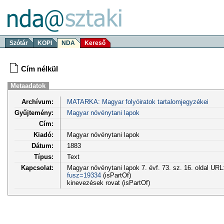
Szótár
KOPI
NDA
Kereső
Cím nélkül
Metaadatok
Archívum:
MATARKA: Magyar folyóiratok tartalomjegyzékei
Gyűjtemény:
Magyar növénytani lapok
Cím:
Kiadó:
Magyar növénytani lapok
Dátum:
1883
Típus:
Text
Kapcsolat:
Magyar növénytani lapok 7. évf. 73. sz. 16. oldal URL
fusz=19334
(isPartOf)
kinevezések rovat (isPartOf)