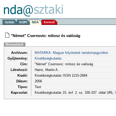
Szótár
KOPI
NDA
Kereső
"Német" Csernovic: mítosz és valóság
Metaadatok
Archívum:
MATARKA: Magyar folyóiratok tartalomjegyzékei
Gyűjtemény:
Kisebbségkutatás
Cím:
"Német" Csernovic: mítosz és valóság
Létrehozó:
Hainz, Martin A.
Kiadó:
Kisebbségkutatás ISSN 1215-2684
Dátum:
2006
Típus:
Text
Kapcsolat:
Kisebbségkutatás 15. évf. 2. sz. 335-337. oldal URL: