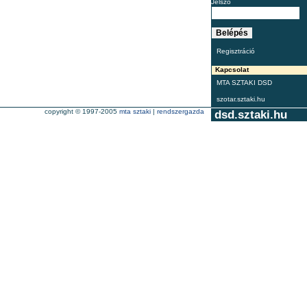
Jelszó
Regisztráció
Kapcsolat
MTA SZTAKI DSD
szotar.sztaki.hu
copyright © 1997-2005
mta sztaki
|
rendszergazda
dsd.sztaki.hu