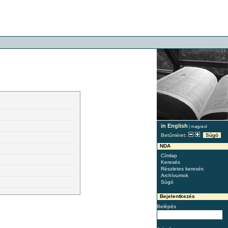
in English
|
magyarul
Betűméret:
Súgó
NDA
Címlap
Keresés
Részletes keresés
Archívumok
Súgó
Bejelentkezés
Belépés