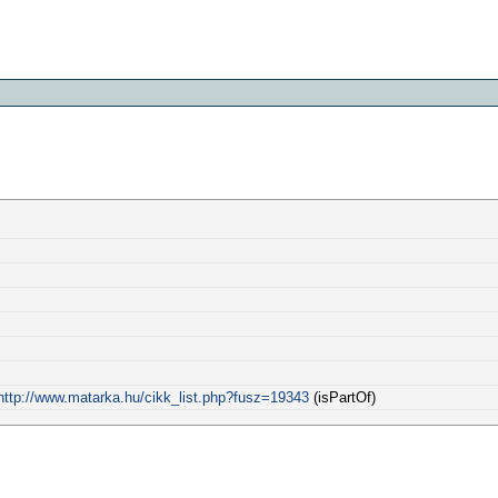
http://www.matarka.hu/cikk_list.php?fusz=19343
(isPartOf)