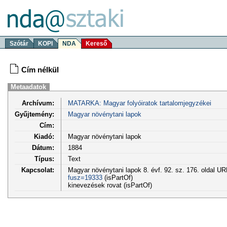
Szótár
KOPI
NDA
Kereső
Cím nélkül
Metaadatok
Archívum:
MATARKA: Magyar folyóiratok tartalomjegyzékei
Gyűjtemény:
Magyar növénytani lapok
Cím:
Kiadó:
Magyar növénytani lapok
Dátum:
1884
Típus:
Text
Kapcsolat:
Magyar növénytani lapok 8. évf. 92. sz. 176. oldal U
fusz=19333
(isPartOf)
kinevezések rovat (isPartOf)