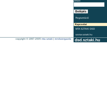
Jelszó
Regisztráció
Kapcsolat
MTA SZTAKI DSD
szotar.sztaki.hu
copyright © 1997-2005
mta sztaki
|
rendszergazda
dsd.sztaki.hu