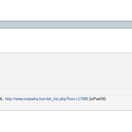
URL:
http://www.matarka.hu/cikk_list.php?fusz=17585
(isPartOf)