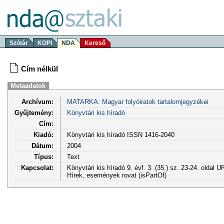
Szótár
KOPI
NDA
Kereső
Cím nélkül
Metaadatok
Archívum:
MATARKA: Magyar folyóiratok tartalomjegyzékei
Gyűjtemény:
Könyvtári kis híradó
Cím:
Kiadó:
Könyvtári kis híradó ISSN 1416-2040
Dátum:
2004
Típus:
Text
Kapcsolat:
Könyvtári kis híradó 9. évf. 3. (35.) sz. 23-24. oldal 
Hírek, események rovat (isPartOf)