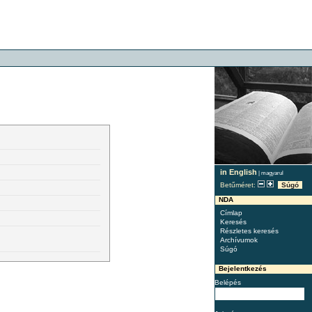
in English
|
magyarul
Betűméret:
Súgó
NDA
Címlap
Keresés
Részletes keresés
Archívumok
Súgó
Bejelentkezés
Belépés