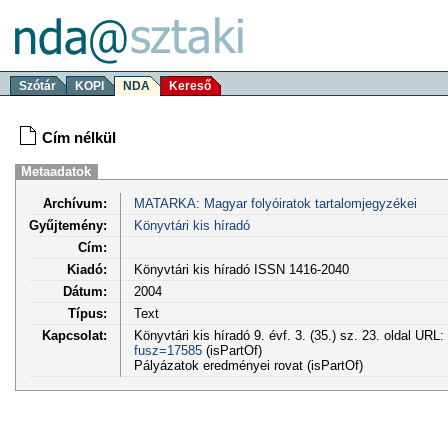
Szótár
KOPI
NDA
Kereső
Cím nélkül
Metaadatok
Archívum:
MATARKA: Magyar folyóiratok tartalomjegyzékei
Gyűjtemény:
Könyvtári kis híradó
Cím:
Kiadó:
Könyvtári kis híradó ISSN 1416-2040
Dátum:
2004
Típus:
Text
Kapcsolat:
Könyvtári kis híradó 9. évf. 3. (35.) sz. 23. oldal URL:
fusz=17585
(isPartOf)
Pályázatok eredményei rovat (isPartOf)