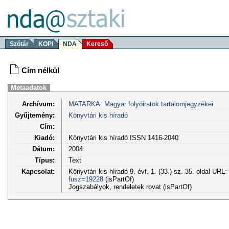
Szótár
KOPI
NDA
Kereső
Cím nélkül
Metaadatok
Archívum:
MATARKA: Magyar folyóiratok tartalomjegyzékei
Gyűjtemény:
Könyvtári kis híradó
Cím:
Kiadó:
Könyvtári kis híradó ISSN 1416-2040
Dátum:
2004
Típus:
Text
Kapcsolat:
Könyvtári kis híradó 9. évf. 1. (33.) sz. 35. oldal URL:
fusz=19228
(isPartOf)
Jogszabályok, rendeletek rovat (isPartOf)