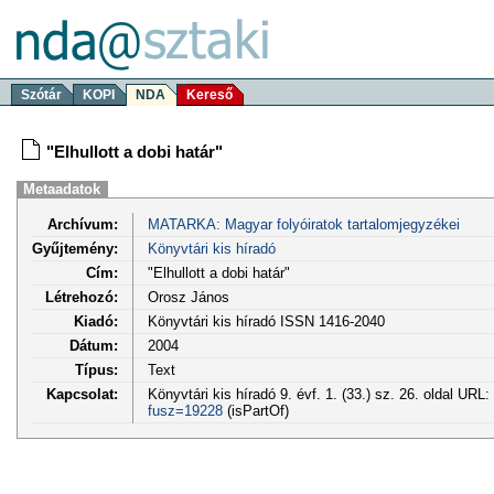
Szótár
KOPI
NDA
Kereső
"Elhullott a dobi határ"
Metaadatok
Archívum:
MATARKA: Magyar folyóiratok tartalomjegyzékei
Gyűjtemény:
Könyvtári kis híradó
Cím:
"Elhullott a dobi határ"
Létrehozó:
Orosz János
Kiadó:
Könyvtári kis híradó ISSN 1416-2040
Dátum:
2004
Típus:
Text
Kapcsolat:
Könyvtári kis híradó 9. évf. 1. (33.) sz. 26. oldal URL:
fusz=19228
(isPartOf)