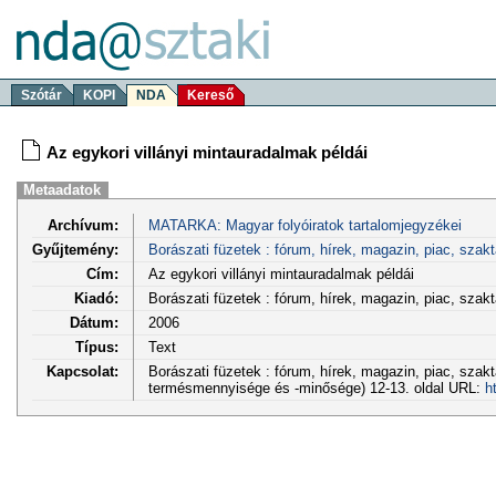
Szótár
KOPI
NDA
Kereső
Az egykori villányi mintauradalmak példái
Metaadatok
Archívum:
MATARKA: Magyar folyóiratok tartalomjegyzékei
Gyűjtemény:
Borászati füzetek : fórum, hírek, magazin, piac, sza
Cím:
Az egykori villányi mintauradalmak példái
Kiadó:
Borászati füzetek : fórum, hírek, magazin, piac, sz
Dátum:
2006
Típus:
Text
Kapcsolat:
Borászati füzetek : fórum, hírek, magazin, piac, szakt
termésmennyisége és -minősége) 12-13. oldal URL:
h