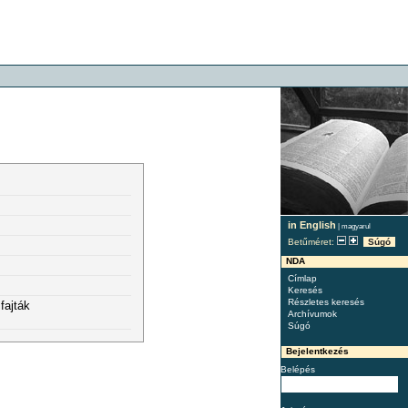
in English
|
magyarul
Betűméret:
Súgó
NDA
Címlap
Keresés
Részletes keresés
fajták
Archívumok
Súgó
Bejelentkezés
Belépés