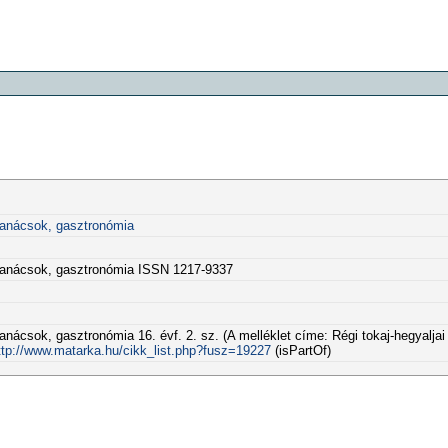
ktanácsok, gasztronómia
aktanácsok, gasztronómia ISSN 1217-9337
anácsok, gasztronómia 16. évf. 2. sz. (A melléklet címe: Régi tokaj-hegyaljai 
ttp://www.matarka.hu/cikk_list.php?fusz=19227
(isPartOf)