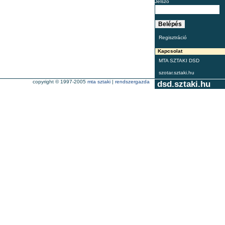
Jelszó
Regisztráció
Kapcsolat
MTA SZTAKI DSD
szotar.sztaki.hu
copyright © 1997-2005
mta sztaki
|
rendszergazda
dsd.sztaki.hu