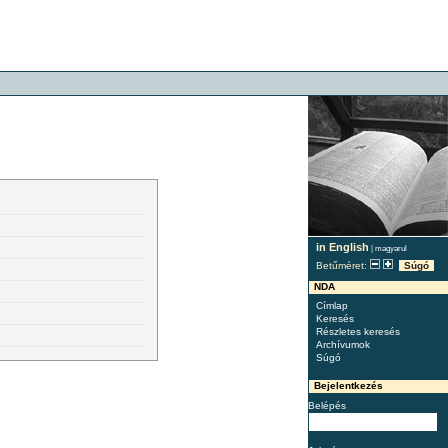
in English
|
magyarul
Betűméret:
Súgó
NDA
Címlap
Keresés
Részletes keresés
Archívumok
Súgó
Bejelentkezés
Belépés