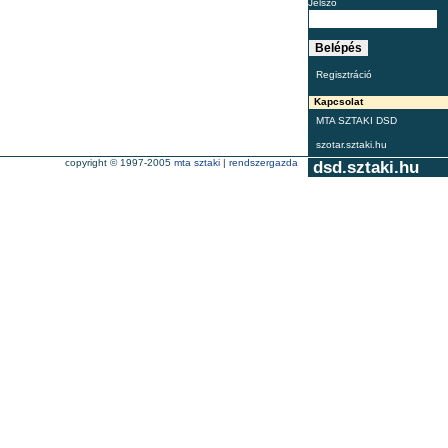
Jelszó
Regisztráció
Kapcsolat
MTA SZTAKI DSD
szotar.sztaki.hu
copyright © 1997-2005
mta sztaki
|
rendszergazda
dsd.sztaki.hu