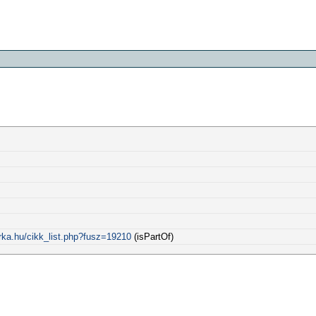
rka.hu/cikk_list.php?fusz=19210
(isPartOf)