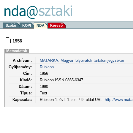
Szótár
KOPI
NDA
Kereső
1956
Metaadatok
Archívum:
MATARKA: Magyar folyóiratok tartalomjegyzékei
Gyűjtemény:
Rubicon
Cím:
1956
Kiadó:
Rubicon ISSN 0865-6347
Dátum:
1990
Típus:
Text
Kapcsolat:
Rubicon 1. évf. 1. sz. 7-9. oldal URL:
http://www.mata