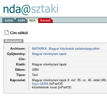
Szótár
KOPI
NDA
Kereső
Cím nélkül
Metaadatok
Archívum:
MATARKA: Magyar folyóiratok tartalomjegyzékei
Gyűjtemény:
Magyar növénytani lapok
Cím:
Kiadó:
Magyar növénytani lapok
Dátum:
1884
Típus:
Text
Kapcsolat:
Magyar növénytani lapok 8. évf. 85. sz. 45. oldal URL
fusz=19204
(isPartOf)
kitüntetések rovat (isPartOf)