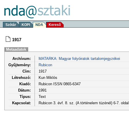
Szótár
KOPI
NDA
Kereső
1917
Metaadatok
Archívum:
MATARKA: Magyar folyóiratok tartalomjegyzékei
Gyűjtemény:
Rubicon
Cím:
1917
Létrehozó:
Kun Miklós
Kiadó:
Rubicon ISSN 0865-6347
Dátum:
1991
Típus:
Text
Kapcsolat:
Rubicon 3. évf. 8. sz. (A történelem tüzénél) 6-7. old