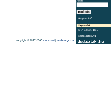
Jelszó
Regisztráció
Kapcsolat
MTA SZTAKI DSD
szotar.sztaki.hu
copyright © 1997-2005
mta sztaki
|
rendszergazda
dsd.sztaki.hu