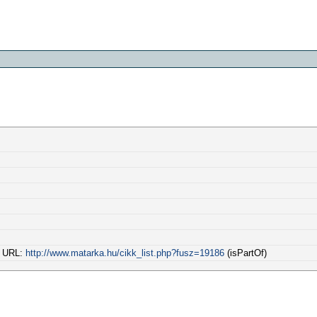
al URL:
http://www.matarka.hu/cikk_list.php?fusz=19186
(isPartOf)