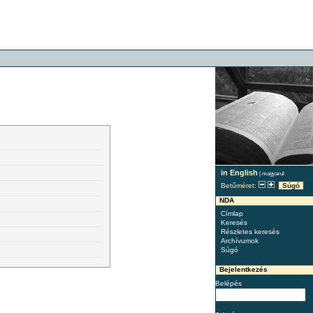
in English
|
magyarul
Betűméret:
Súgó
NDA
Címlap
Keresés
Részletes keresés
Archívumok
Súgó
Bejelentkezés
Belépés