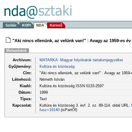
Szótár
KOPI
NDA
Kereső
"Aki nincs ellenünk, az velünk van!" : Avagy az 1959-es év 
Metaadatok
Archívum:
MATARKA: Magyar folyóiratok tartalomjegyzékei
Gyűjtemény:
Kultúra és közösség
Cím:
"Aki nincs ellenünk, az velünk van!" : Avagy az 1959-e
Létrehozó:
Németh István
Kiadó:
Kultúra és közösség ISSN 0133-2597
Dátum:
1999
Típus:
Text
Kapcsolat:
Kultúra és közösség 3. évf. 2. sz. 89-114. oldal URL:
fusz=19140
(isPartOf)